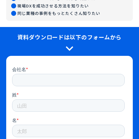
fiber_manual_record
現場DXを成功させる方法を知りたい
fiber_manual_record
同じ業種の事例をもっとたくさん知りたい
資料ダウンロードは以下のフォームから
expand_more