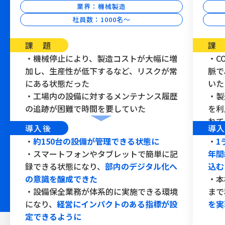
業界：機械製造
社員数：1000名〜
課 題
課
・機械停止により、製造コストが大幅に増
・C
加し、生産性が低下するなど、リスクが常
脈で
にある状態だった
いた
・工場内の設備に対するメンテナンス履歴
・製
の追跡が困難で時間を要していた
を利
れて
導入後
導
・
約150台の設備が管理できる状態に
・
1
・スマートフォンやタブレットで簡単に記
年間
録できる状態になり、
部内のデジタル化へ
込む
の意識を醸成できた
・本
・設備保全業務が体系的に実施できる環境
まで
になり、
経営にインパクトのある指標が設
を実
定できるように