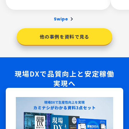
keyboard_arrow_right
Swipe
他の事例を資料で見る
現場DXで品質向上と安定稼働
実現へ