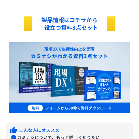
第三者機関の厳格なセキュリティ基準に則って運
A
用をおこなっております。詳しくは資料をご覧く
ださい。
製品情報はコチラから
lightbulb_outline
lightbulb_outline
役立つ資料3点セット
thumb_up
こんな人にオススメ
fiber_manual_record
カミナシについて、もっと詳しく知りたい