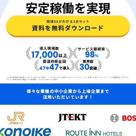
安定稼働を実現
現場DXがわかる3点セット
資料を無料ダウンロード
導入現場数
サービス継続率
17,000
98
以上
％
都道府県全国
業界数
47
30
47
中
で導入
突破
※1 導入現場数は自社調べ（カミナシ全サービス累計） ※2 IT Reviewにて受賞（カミナシシリーズ） ※3 ※出典：デロイト トーマツ ミック経済研究所「デスクレ
スSaaS市場の実態と展望 2024年度版」（カミナシ全サービス累計）
様々な業種の中小企業から上場企業まで
活用いただいています！