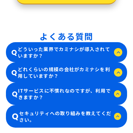
よくある質問
どういった業界でカミナシが導入されて
Q
いますか？
どれくらいの規模の会社がカミナシを利
30を超える業界でカミナシをご利用いただいていま
A
Q
用していますか？
す。
業界別の詳しい導入事例は、以下の無料でダウンロ
ー可能な事例集からご覧ください。
中小企業から上場企業まで規模を問わず、47都道
ITサービスに不慣れなのですが、利用で
A
Q
県、17,000以上の現場でカミナシを導入いただい
導入事例集をダウンロード
きますか？
ています。
詳しい導入事例は、以下の無料でダウンロード可能
な事例集からご覧ください。
セキュリティへの取り組みを教えてくだ
30業界、17,000現場以上での推進ノウハウを用
A
Q
いたサポートプログラムにより、専任担当が現場
さい。
導入事例集をダウンロード
定着までしっかりとサポートいたします。